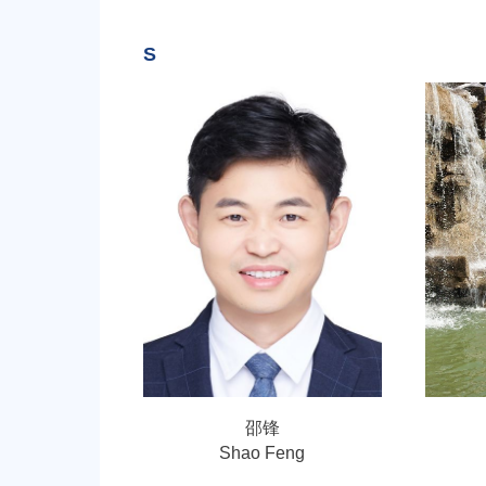
S
邵锋
Shao Feng