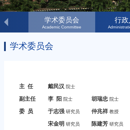
员会
学术委员会
行政
 Committee
Academic Committee
Administrat
学术委员会
主 任
戴民汉
院士
副主任
李 阳
胡瑞忠
院士
院士
委 员
于志强
仲兆祥
研究员
教授
宋金明
陈建芳
研究员
研究员