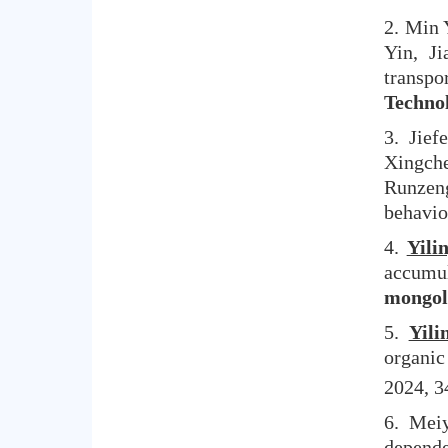
2. Min
Yin, Ji
transpo
Techno
3. Jie
Xingch
Runzeng
behavior
4.
Yili
accumul
mongol
5.
Yili
organi
2024, 3
6. Mei
depend