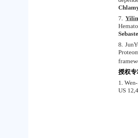
Chlamy
7.
Yili
Hematot
Sebaste
8. JunY
Proteom
framew
授权专
1. Wen
US 12,