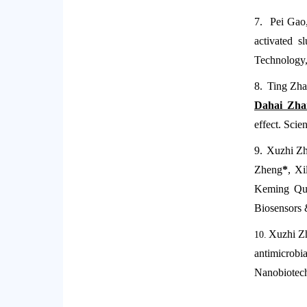
7.
Pei Gao
activated s
Technology,
8.
Ting Zha
Dahai Zha
effect. Sci
9.
Xuzhi Zh
Zheng
*
, X
Keming Q
Biosensors 
Xuzhi Z
10.
antimicrob
Nanobiotech