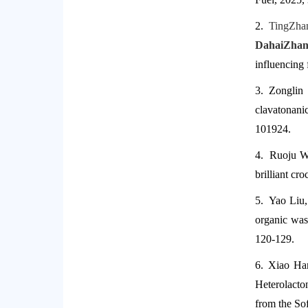
2.
Ting
Zha
Dahai
Zhan
influencing
3.
Zonglin
clavatonani
101924.
4.
Ruoju W
brilliant cr
5.
Yao Liu
organic was
120-129.
6.
Xiao Ha
Heterolacto
from the So