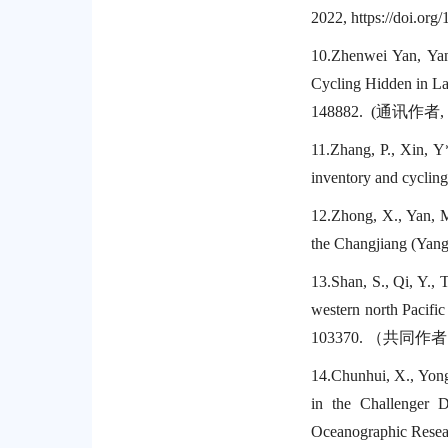
2022, https://doi.or
10.
Zhenwei Yan, Ya
Cycling Hidden in La
148882. (
通讯作者
,
11.
Zhang, P., Xin, Y*
inventory and cyclin
12.
Zhong, X., Yan, M.
the Changjiang (Yangt
13.
Shan, S., Qi, Y.,
western north Pacifi
103370.
（共同作者
14.
Chunhui, X., Yong
in the Challenger 
Oceanographic Resea