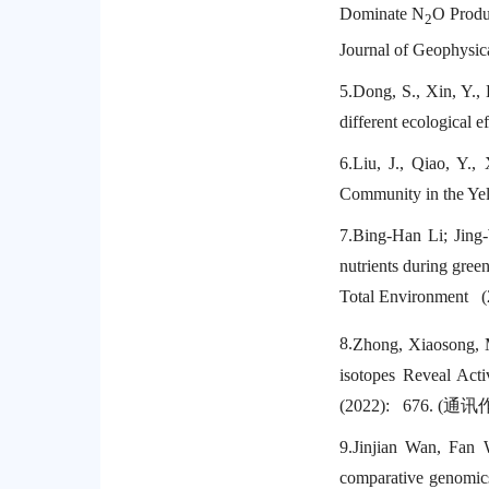
Dominate N
O Produ
2
Journal of Geophysi
5.
Dong, S., Xin, Y., 
different ecological 
6.
Liu, J., Qiao, Y.,
Community in the Yel
7.
Bing-Han Li; Jing
nutrients during gree
Total Environment (
8.
Zhong, Xiaosong, 
isotopes Reveal Acti
(2022): 676. (
通讯
9.
Jinjian Wan, Fan
comparative genomics