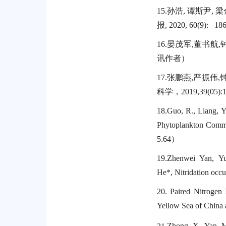
15.
孙浩
,
谭斯尹
,
梁
报
, 2020, 60(9): 18
16.
晏茂军
,
董书航
,
讯作者）
17.
张鹏燕
,
严振伟
,
科学，
2019,39(05):
18.
Guo, R., Liang, Y
Phytoplankton Commun
5.64
）
19.
Zhenwei Yan, Y
He*
,
Nitridation occu
20.
Paired Nitrogen 
Yellow Sea of China
21.
Zhong, X., Yan, M