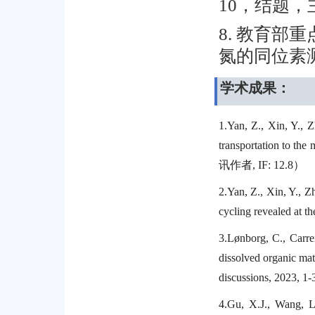
，结题，
10
教育部重
8.
氮的同位素
学术成果：
1.
Yan, Z., Xin, Y., Z
transportation to the
讯作者
, IF: 12.8
）
2.
Yan, Z., Xin, Y., Z
cycling revealed at t
3.
Lønborg, C., Carrei
dissolved organic ma
discussions, 2023, 1-
4.
Gu, X.J., Wang, L.