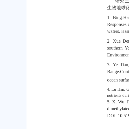
研究
生物地球
1. Bing-H
Responses o
waters. Har
2.
Xue De
southern Y
Environmen
3.
Ye Tian
Bange
.
Cont
ocean surfa
4. Lu Han, G
nutrients dur
5. Xi Wu, 
dimethylat
DOI
:
10.51