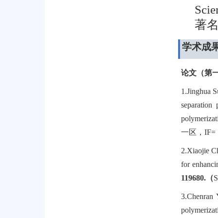
Scie
著
学术成
论文
（第
1.
Ji
nghua S
separation
polymerizati
一区，
IF= 
2.
Xiaojie C
for enhanci
119680.
（
S
3.
Chenran
polymerizat