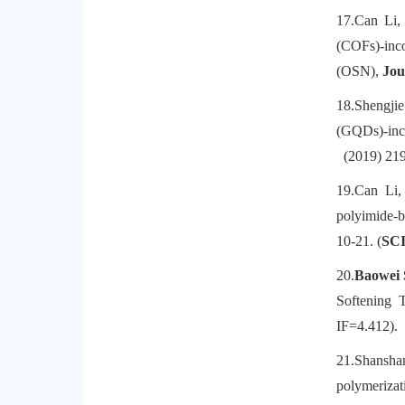
17.
Can Li,
(COFs)-inc
(OSN),
Jou
18.
Shengji
(GQDs)-inc
(2019) 219
19.
Can Li,
polyimide-b
10-21. (
SC
20.
Baowei
Softening 
IF=4.412).
21.
Shansha
polymerizat