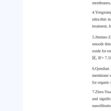
membranes
4.
Yongxiang
ultra-thin 
treatment,
J
5.
Jinmiao 
smooth thin
oxide for en
区
, IF= 7.3
6.
Qunshan 
membrane vi
for organic 
7.
Zhen-Yua
and signifi
nanofiltrat