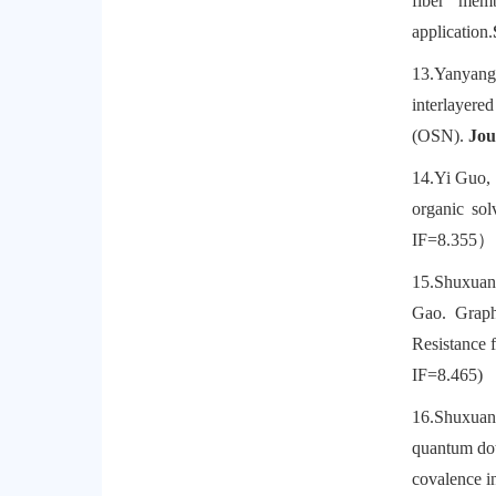
fiber mem
application
.
13.
Yanyang
interlayere
(OSN).
Jour
14.
Yi Guo,
organic so
IF=8
.
355
）
15.
Shuxuan
Gao. Grap
Resistance 
IF=8.465)
16.
Shuxuan
quantum dot
covalence i