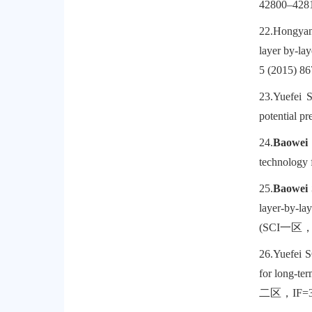
42800–428
22.
Hongyan 
layer by-lay
5 (2015) 8
23.
Yuefei 
potential p
24.
Baowei
technology 
25.
Baowei
layer-by-l
(SCI
一区
26.
Yuefei
for long-te
二区，
IF=3