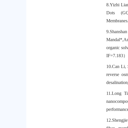
8.
Yizhi Lia
Dots (GQD
Membranes
9.
Shanshan
Mandal*,Ami
organic so
IF=7.183
）
10.
Can Li,
reverse osm
desalination
11.
Long Ti
nanocompo
performanc
12.
Shengji