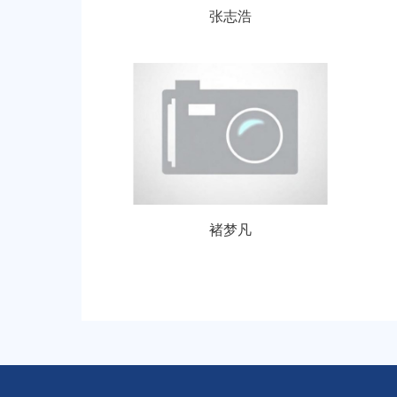
张志浩
褚梦凡