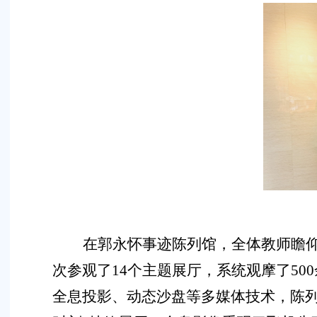
在郭永怀事迹陈列馆，全体教师瞻
次参观
了
14
个主题展厅，
系统观摩了
500
全息投影、动态沙盘等多媒体技术，陈列