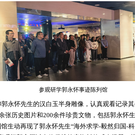
参观研学郭永怀事迹陈列馆
仰郭永怀先生的汉白玉半身雕像，认真观看记录其
余
张历史图片
和
200
余
件珍贵文物，包括郭永怀
馆生动再现了郭永怀先生“海外求学
-
毅然归国
-
科