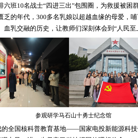
排六班
10
名战士“四进三出”包围圈，为救援被困
匮乏的年代，
300
多名乳娘以超越血缘的母爱，哺
、血乳交融的历史，让教师们深刻体会到“人民至
参观研学马石山十勇士纪念馆
的全国核科普教育基地——国家电投新能源科技