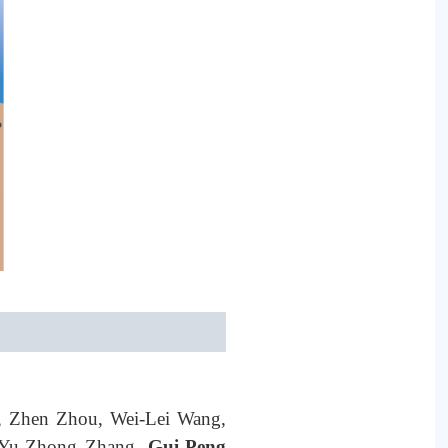
u, Zhen Zhou, Wei-Lei Wang,
, Yu-Zhong Zhang,
Gui-Peng