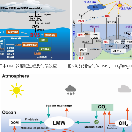
洋中
的源汇过程及气候效应
图
海洋活性气体
、
和
DMS
3
DMS
CH
N
O
4
2