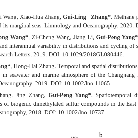
i Wang, Xiao-Hua Zhang,
Gui-Ling Zhang*
. Methane p
nd its marginal seas. Limnology and Oceanography, 2020.
ong Wang*
, Zi-Cheng Wang, Jiang Li,
Gui-Peng Yang*
d interannual variability in distributions and cycling of
search Letters, 2019. DOI: 10.1029/2018GL080446.
ang*
, Hong-Hai Zhang. Temporal and spatial distributions 
e in seawater and marine atmosphere of the Changjiang E
Oceanography, 2019. DOI: 10.1002/lno.11065.
Zhang, Jing Zhang,
Gui-Peng Yang*
. Spatiotemporal di
rs of biogenic dimethylated sulfur compounds in the Eas
anography, 2018. DOI: 10.1002/lno.10737.