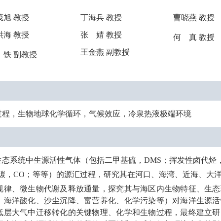
茂旭 教授
丁海兵 教授
曹晓燕 教授
洪海 教授
张 婧 教授
何 真 教授
王金燕 副教授
 铁
副教授
过程，生物地球化学循环，气候效应，冷泉热液极端环境
生态系统中生源活性气体（包括二甲基硫，
DMS
；挥发性卤代烃
碳，
CO
；等等）的源汇过程，研究其在河口、海湾、近海、大
规律、微生物代谢及释放通量，探究其与海区内生物特征、生态
、海洋酸化、沙尘沉降、富营养化、化学污染等）对海洋生源活
低层大气中迁移转化的关键物理、化学和生物过程，最终建立研