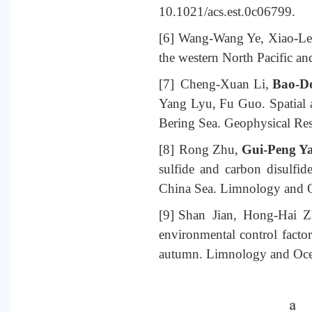
10.1021/acs.est.0c06799.
[6]
Wang-Wang Ye, Xiao-Le
the western North Pacific a
[7]
Cheng-Xuan Li,
Bao-D
Yang Lyu, Fu Guo. Spatial an
Bering Sea. Geophysical Re
[8]
Rong Zhu,
Gui-Peng Y
sulfide and carbon disulfid
China Sea. Limnology and 
[9]
Shan Jian, Hong-Hai 
environmental control facto
autumn. Limnology and Oce