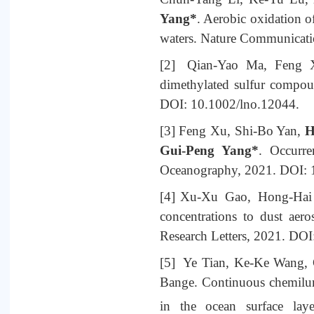
Yang*
. Aerobic oxidation o
waters. Nature Communicat
[2]
Qian-Yao Ma, Feng 
dimethylated sulfur compou
DOI: 10.1002/lno.12044.
[3]
Feng Xu, Shi-Bo Yan,
H
Gui-Peng Yang*
. Occurre
Oceanography, 2021. DOI: 
[4]
Xu-Xu Gao, Hong-Hai
concentrations to dust aero
Research Letters, 2021. D
[5]
Ye Tian, Ke-Ke Wang, 
Bange. Continuous chemilum
in the ocean surface la