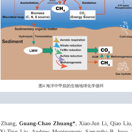
图
海洋中甲烷的生物地球化学循环
4
i Zhang,
Guang-Chao Zhuang*
, Xiao-Jun Li, Qiao Li
 Xi-Ting Liu, Andrew Montgomery, Samantha B. Joye