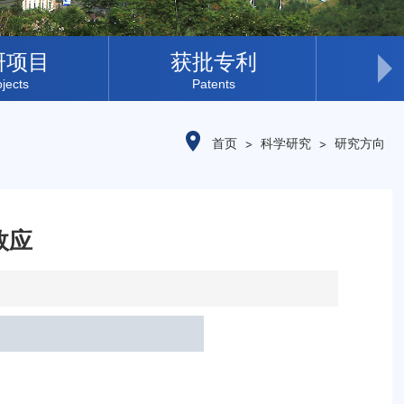
研项目
获批专利
所
ojects
Patents
首页
科学研究
研究方向
效应