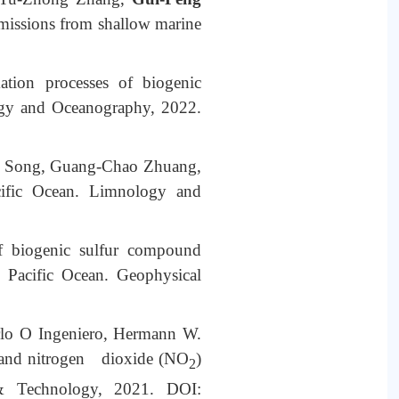
emissions from shallow marine
ation processes of biogenic
logy and Oceanography, 2022.
n Song, Guang-Chao Zhuang,
cific Ocean. Limnology and
f biogenic sulfur compound
n Pacific Ocean. Geophysical
rlo O Ingeniero, Hermann W.
) and nitrogen dioxide (NO
)
2
 & Technology, 2021. DOI: