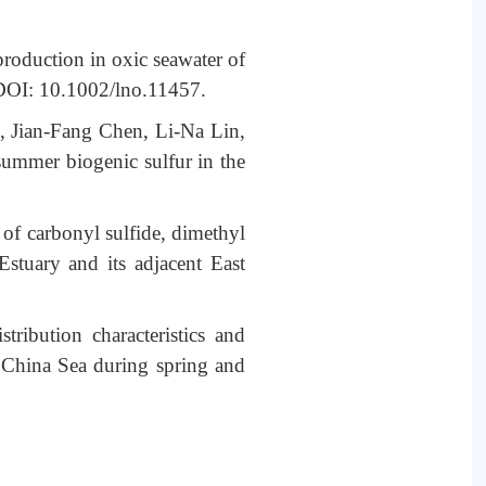
roduction in oxic seawater of
 DOI: 10.1002/lno.11457.
, Jian-Fang Chen, Li-Na Lin,
 summer biogenic sulfur in the
of carbonyl sulfide, dimethyl
stuary and its adjacent East
stribution characteristics and
t China Sea during spring and