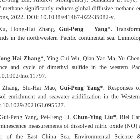
f methane significantly reduces global diffusive methane 
ions, 2022. DOI: 10.1038/s41467-022-35082-y.
Xu, Hong-Hai Zhang,
Gui-Peng Yang*
. Transform
nds in the northwestern Pacific continental sea. Limno
ong-Hai Zhang*
, Ying-Cui Wu, Qian-Yao Ma, Yu-Che
nce and cycle of dimethyl sulfide in the western Pa
10.1002/lno.11797.
 Zhang, Shi-Hai Mao,
Gui-Peng Yang*
. Responses o
sol enrichment and seawater acidification in the Wester
OI: 10.1029/2021GL095527.
Gui-Peng Yang, Pei-Feng Li,
Chun-Ying Liu*
, Riel Ca
inescence measurements of dissolved nitric oxide (NO
yer of the East China Sea. Environmental Science