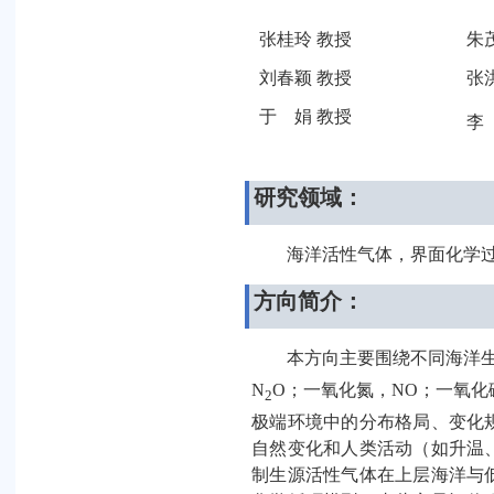
张桂玲 教授
朱
刘春颖 教授
张
于 娟
教授
李
研究领域：
海洋活性气体，界面化学
方向简介：
本方向主要围绕不同海洋
N
O
；一氧化氮，
NO
；一氧化
2
极端环境中的分布格局、变化
自然变化和人类活动（如升温
制生源活性气体在上层海洋与