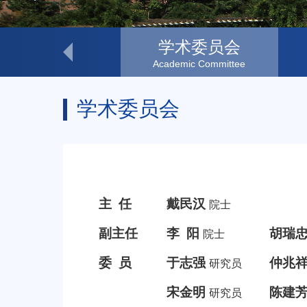
室务委员会
学术委员会
inistration Committee
Academic Committee
学术委员会
主 任
戴民汉
院士
副主任
李 阳
胡瑞
院士
委 员
于志强
仲兆
研究员
宋金明
陈建
研究员