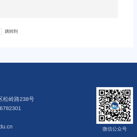
跳转到
松岭路238号
782301
u.cn
微信公众号