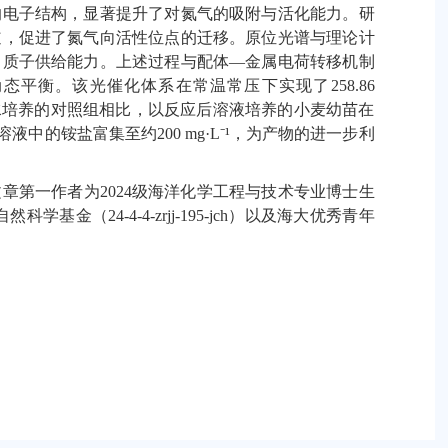
的电子结构，显著提升了对氮气的吸附与活化能力。研
道，促进了氮气向活性位点的迁移。原位光谱与理论计
了质子供给能力。上述过程与配体
—
金属电荷转移机制
动态平衡。该光催化体系在常温常压下实现了
258.86
水培养的对照组相比，以反应后溶液培养的小麦幼苗在
溶液中的铵盐富集至约
200 mg·L⁻¹
，为产物的进一步利
文章第一作者为
2024
级海洋化学工程与技术专业博士生
自然科学基金（
24-4-4-zrjj-195-jch
）以及海大优秀青年