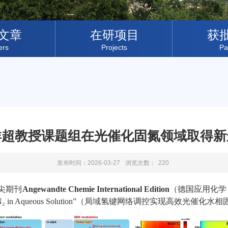
文章
在研项目
获
ers
Projects
Pa
祥超教授课题组在光催化固氮领域取得新
发布时间：2026-03-27
浏览次数：
220
尖期刊
Angewandte Chemie International Edition
（德国应用化学
N₂ in Aqueous Solution”
（局域氢键网络调控实现高效光催化水相