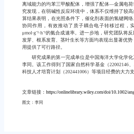
离域能力的均苯三甲酸配体，增强了配体
—
金属电荷
究发现，在弱碱性反应环境中，体系不仅维持了较高
算结果表明，在光照条件下，催化剂表面的氢键网络
协同作用，有效推动了质子耦合电子转移过程，
μmol·g⁻¹·h⁻¹
的氨合成速率。进一步地，研究团队将反
发芽、根系发育、茎叶生长等方面均表现出显著优势
用提供了可行路径。
研究成果的第一完成单位是中国海洋大学化学化
李同。该工作得到了国家自然科学基金（
22002146
、
科技人才培育计划（
202441006
）等项目经费的大力
文章链接：
https://onlinelibrary.wiley.com/doi/10.1002/
图文：李同