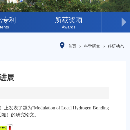
批专利
所获奖项
研
tents
Awards
Resea
首页
科学研究
科研动态
进展
）上发表了题为
“Modulation of Local Hydrogen Bonding
固氮）的研究论文。