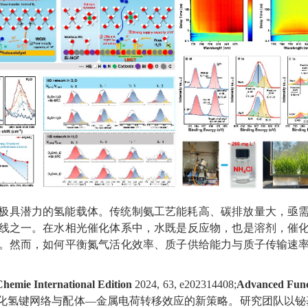
极具潜力的氢能载体。传统制氨工艺能耗高、碳排放量大，亟
线之一。在水相光催化体系中，水既是反应物，也是溶剂，催
。然而，如何平衡氮气活化效率、质子供给能力与质子传输速
emie International Edition
2024, 63, e202314408;
Advanced Funct
化氢键网络与配体
—
金属电荷转移效应的新策略。研究团队以铋