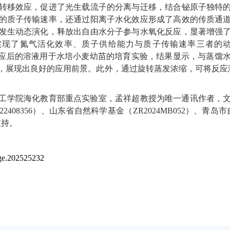
转移效应，促进了光生载流子的分离与迁移，结合铋原子独特
的质子传输速率，还通过阳离子水化效应形成了高效的传质通
发生动态演化，释放出自由水分子参与水氧化反应，显著增强
实现了氮气活化效率、质子供给能力与质子传输速率三者的
应后的溶液用于水培小麦幼苗的培育实验，结果显示，与蒸馏
，展现出良好的应用前景。此外，通过旋转蒸发浓缩，可将反应
工学院海化教育部重点实验室，孟祥超教授为唯一通讯作者，
22408356
）、山东省自然科学基金（
ZR2024MB052
）、青岛市
支持。
ange.202525232