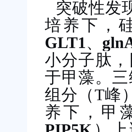
突破性发
培养下，
GLT1
、
gln
小分子肽，
于甲藻。三
组分（
T
峰
养下，甲
PIP5K
）上