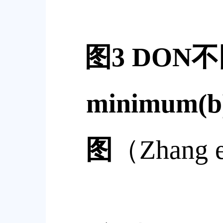
图
3 DON
不
minimum
(b
图
（
Zhang e