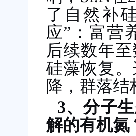
了自然补
应
”
：富营
后续数年至
硅藻恢复。
降，群落结
3
、分子生
解的有机氮