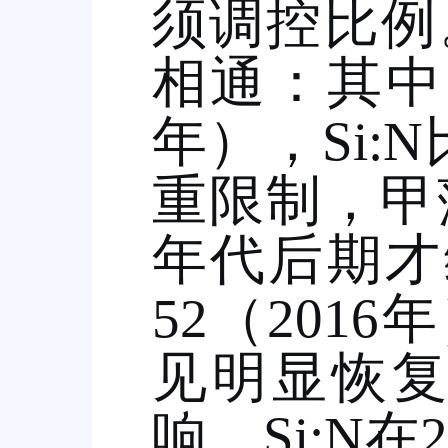
须调控比例
相通：其中
年），
Si:N
重限制，甲
年代后期才
52
（
2016
年
见明显恢
响，
Si:N
在
2