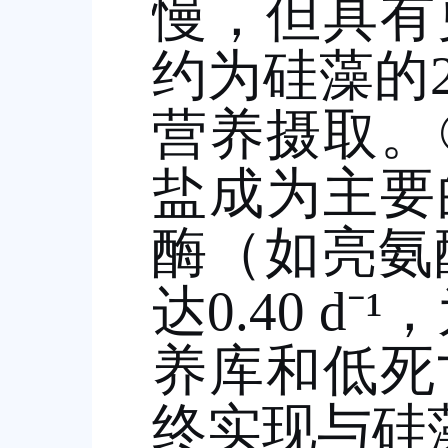
慢，但具有
约为硅藻的
营养摄取。
盐成为主要
酶（如亮氨
达
0.40 d⁻¹
，
养库和低死
终实现与硅