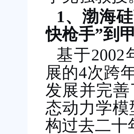
1
、渤海硅
快枪手
”
到
基于
2002
展的
4
次跨
发展并完善
态动力学模
构过去二十