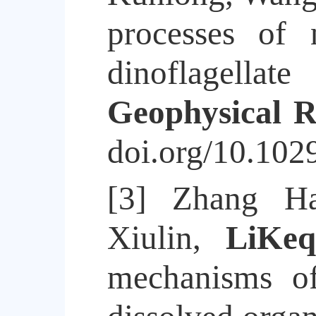
processes of 
dinoflagellat
Geophysical R
doi.org/10.10
[3]
Zhang Ha
Xiulin,
Li
Keq
mechanisms of