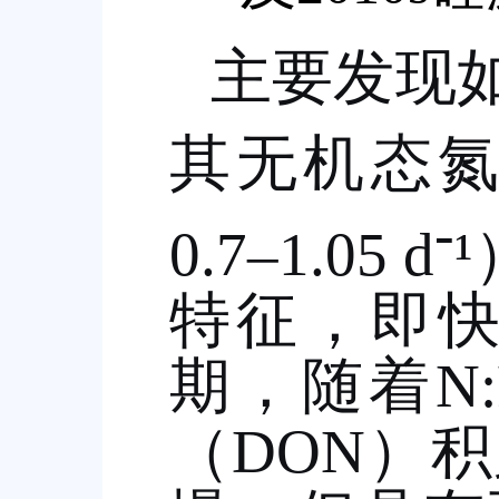
主要发现
其无机态
-
0.7–1.05 d
¹
特征，即
期，随着
N
（
DON
）积