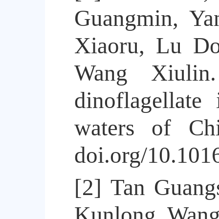
Guangmin, Ya
Xiaoru, Lu Do
Wang Xiulin.
dinoflagellate
waters of C
doi.org/10.101
[2]
Tan Guangs
Kunlong, Wang