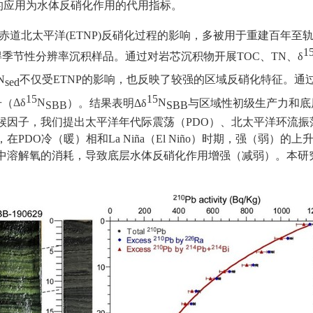
的应用为水体反硝化作用的代用指标。
赤道北太平洋
(ETNP)
反硝化过程的影响，多被用于重建百年至
1
得季节性分辨率沉积样品。通过对岩芯沉积物开展
TOC
、
TN
、
δ
N
不仅受
ETNP
的影响，也反映了较强的区域反硝化特征。通
sed
15
15
号（
Δδ
N
）。结果表明
Δδ
N
与区域性初级生产力和底
SBB
SBB
候因子，我们提出太平洋年代际震荡（
PDO
）、北太平洋环流振
，在
PDO
冷（暖）相
和
La Niña
（
El Niño
）
时期，强（弱）的上
中溶解氧的消耗，导致底层水体反硝化作用增强（减弱）。本研