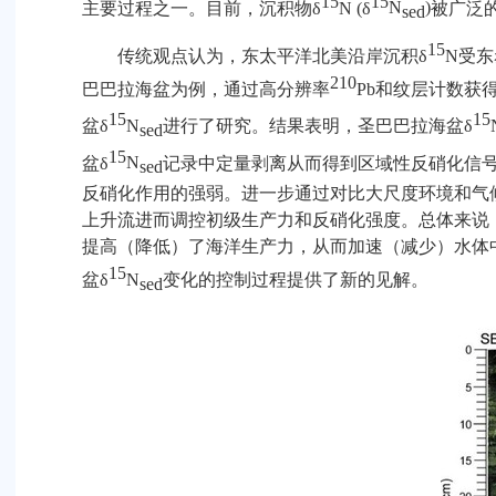
15
15
主要过程之一。目前，沉积物
δ
N (
δ
N
)
被广泛
sed
15
传统观点认为，东太平洋北美沿岸沉积
δ
N
受东
210
巴巴拉海盆为例，通过高分辨率
Pb
和纹层计数获
15
15
盆
δ
N
进行了研究。结果表明，圣巴巴拉海盆
δ
sed
15
盆
δ
N
记录中定量剥离从而得到区域性反硝化信
sed
反硝化作用的强弱。进一步通过对比大尺度环境和气
上升流进而调控初级生产力和反硝化强度。总体来说
提高（降低）了海洋生产力，从而加速（减少）水体
15
盆
δ
N
变化的控制过程提供了新的见解。
sed