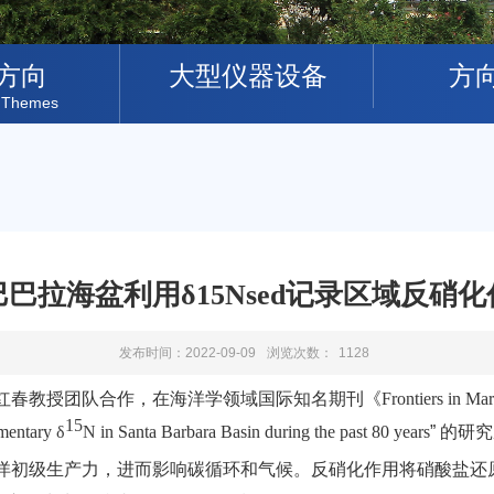
方向
大型仪器设备
方
 Themes
巴拉海盆利用δ15Nsed记录区域反硝
发布时间：2022-09-09
浏览次数：
1128
红春教授团队合作，在海洋学领域国际知名期刊《
Frontiers in Ma
15
imentary
δ
N
in Santa Barbara Basin during the past 80 years
”
的研究
洋初级生产力，进而影响碳循环和气候。反硝化作用将硝酸盐还