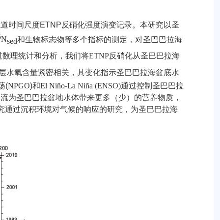
轨道时间尺度
ETNP
反硝化强度演变记录。本研究以圣
5
N
和生物标志物等多个指标的测定，对圣巴巴拉海
sed
过数理统计和分析，我们将
ETNP
反硝化从圣巴巴拉海
层水氧含量紧密相关，其变化指示圣巴巴拉海盆底水
荡
(
NPGO
)
和
El Niño-La Niña (ENSO)
通过控制圣巴巴拉
升流为圣巴巴拉盆地水体带来更多（少）的营养物质，
究通过沉积环境对气候的响应的研究，为圣巴巴拉海