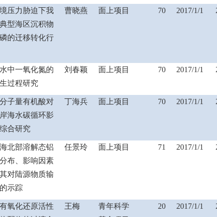
境压力胁迫下我
曹晓燕
面上项目
70
2017/1/1
典型海区沉积物
磷的迁移转化行
水中一氧化氮的
刘春颖
面上项目
70
2017/1/1
生过程研究
分子量有机酸对
丁海兵
面上项目
70
2017/1/1
岸海水碳循环影
综合研究
海北部溶解态铝
任景玲
面上项目
71
2017/1/1
分布、影响因素
其对陆源物质输
的示踪
有氧化还原活性
王梅
青年科学
20
2017/1/1