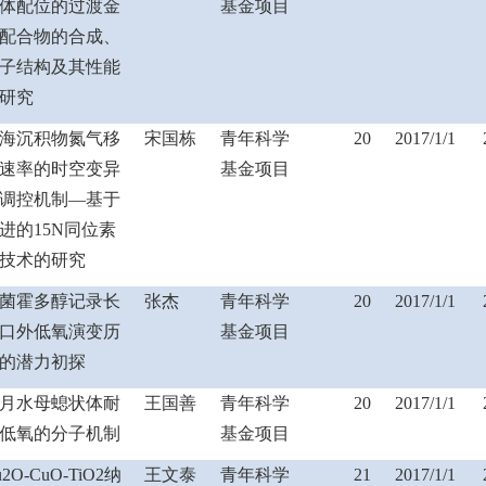
体配位的过渡金
基金项目
配合物的合成、
子结构及其性能
研究
海沉积物氮气移
宋国栋
青年科学
20
2017/1/1
速率的时空变异
基金项目
调控机制
—
基于
进的
15N
同位素
技术的研究
菌霍多醇记录长
张杰
青年科学
20
2017/1/1
口外低氧演变历
基金项目
的潜力初探
月水母螅状体耐
王国善
青年科学
20
2017/1/1
低氧的分子机制
基金项目
u2O-CuO-TiO2
纳
王文泰
青年科学
21
2017/1/1