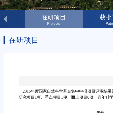
文章
在研项目
获批
s
Projects
Pate
在研项目
2016
年度国家自然科学基金集中申报项目评审结果
研究项目
1
项、重点项目
1
项、面上项目
6
项、青年科
序号