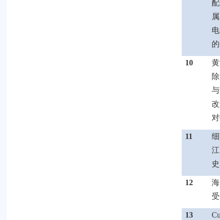
配
属
电
的
10
黄
除
与
改
对
11
细
江
史
12
海
受
13
C