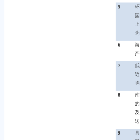
5
环
国
上
为
6
海
产
7
低
近
响
8
南
的
及
送
9
具