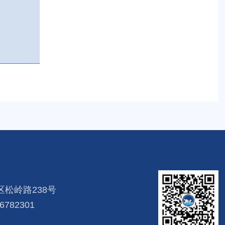
松岭路238号
782301