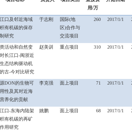
用
/
万
江口及邻近海域
于志刚
国际
(
地
260
2017/1/1
积有机碳的保存
区
)
合作与
制研究
交流项目
类活动和自然变
赵美训
重点项目
310
2017/1/1
对长江口
-
闽浙近
生态结构驱动机
的古
-
今对比研究
源
DON
的生物可
李克强
面上项目
71
2017/1/1
用性及其对近海
营养化的贡献
江口
-
东海内陆架
姚鹏
面上项目
68
2017/1/1
积有机碳的再矿
作用研究