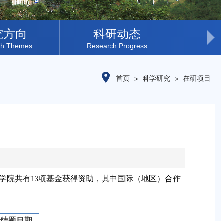
究方向
科研动态
发
ch Themes
Research Progress
首页
科学研究
在研项目
学院共有
13
项基金获得资助，其中国际（地区）合作
结题日期