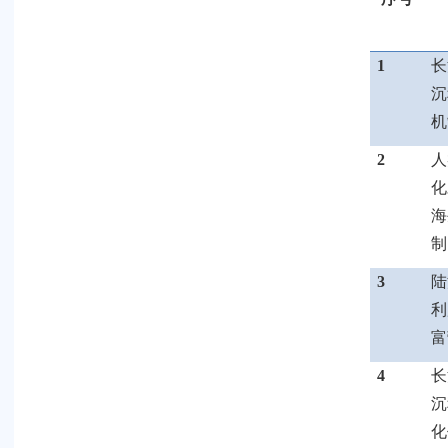
1
长
沉
机
2
人
化
海
制
3
陆
利
富
4
长
沉
化