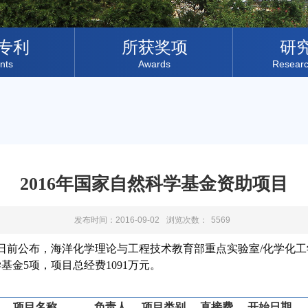
专利
所获奖项
研
nts
Awards
Resear
2016年国家自然科学基金资助项目
发布时间：2016-09-02
浏览次数：
5569
日前公布，海洋化学理论与工程技术教育部重点实验室
/
化学化工
学基金
5
项，项目总经费
1091
万元。
项目名称
负责人
项目类别
直接费
开始日期